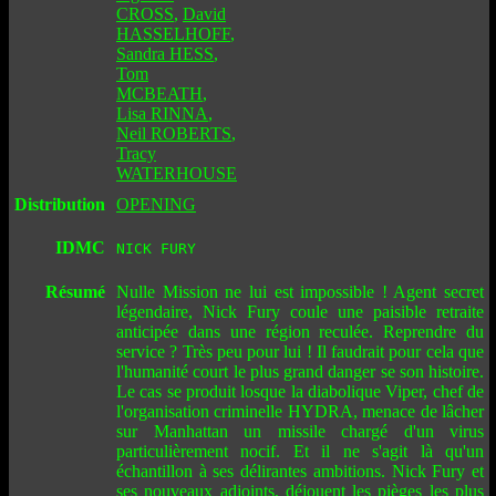
CROSS
,
David
HASSELHOFF
,
Sandra HESS
,
Tom
MCBEATH
,
Lisa RINNA
,
Neil ROBERTS
,
Tracy
WATERHOUSE
Distribution
OPENING
IDMC
NICK FURY
Résumé
Nulle Mission ne lui est impossible ! Agent secret
légendaire, Nick Fury coule une paisible retraite
anticipée dans une région reculée. Reprendre du
service ? Très peu pour lui ! Il faudrait pour cela que
l'humanité court le plus grand danger se son histoire.
Le cas se produit losque la diabolique Viper, chef de
l'organisation criminelle HYDRA, menace de lâcher
sur Manhattan un missile chargé d'un virus
particulièrement nocif. Et il ne s'agit là qu'un
échantillon à ses délirantes ambitions. Nick Fury et
ses nouveaux adjoints, déjouent les pièges les plus