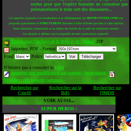
tordus pour que l'espèce humaine ne connaisse pas
prématurément le triste sort des dinosaures...
Les jaquettes proposées à la visualisation et en téléchargement par
MOVIECOVERS.COM
sont
proposées gratuitement et
STRICTEMENT
destinées à n'être utilisées que dans le cadre familial
Toute utilisation commerciale ou en dehors des limites de ce cadre est totalement interdite
Les résumés et affiches sont la propriétés de leurs ayants-droits respectifs.
Télécharger l'archive de la fiche et de l'image
.ZIP
Jaquettes .PDF -
Format
Fond
Police
N'hésitez pas à consulter la
FAQ
.
Suggérer une modification par courrier électronique
Modifier cette jaquette (admins)
Rechercher sur
Rechercher sur la
Rechercher sur
Cinefil
BiFi
l'IMDB
VOIR AUSSI...
SUPER HEROS :