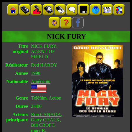
NICK FURY
Titre
NICK FURY:
original
AGENT OF
SHIELD
Réalisateur
Rod HARDY
Année
1998
Nationalité
Américain
Genre
Téléfilm
,
Action
Durée
2H00
Acteurs
Ron CANADA
,
principaux
Garry CHALK
,
Bill CROFT
,
roger R.