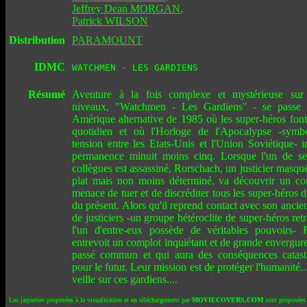
Jeffrey Dean MORGAN
,
Patrick WILSON
Distribution
PARAMOUNT
IDMC
WATCHMEN - LES GARDIENS
Résumé
Aventure à la fois complexe et mystérieuse sur 
niveaux, "Watchmen - Les Gardiens" - se passe
Amérique alternative de 1985 où les super-héros font
quotidien et où l'Horloge de l'Apocalypse -symb
tension entre les Etats-Unis et l'Union Soviétique- 
permanence minuit moins cinq. Lorsque l'un de se
collègues est assassiné, Rorschach, un justicier masqu
plat mais non moins déterminé, va découvrir un co
menace de tuer et de discréditer tous les super-héros d
du présent. Alors qu'il reprend contact avec son ancie
de justiciers -un groupe hétéroclite de super-héros retr
l'un d'entre-eux possède de véritables pouvoirs- 
entrevoit un complot inquiétant et de grande envergure 
passé commun et qui aura des conséquences catast
pour le futur. Leur mission est de protéger l'humanité..
veille sur ces gardiens....
Les jaquettes proposées à la visualisation et en téléchargement par
MOVIECOVERS.COM
sont proposées 