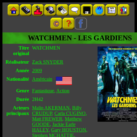
WATCHMEN - LES GARDIENS
Titre
WATCHMEN
original
Réalisateur
Zack SNYDER
Année
2009
Nationalité
Américain
Genre
Fantastique
,
Action
Durée
2H42
Acteurs
Malin AKERMAN
,
Billy
principaux
CRUDUP
,
Carla CUGINO
,
Matt FREWER
,
Matthew
GOODE
,
Jackie Earle
HALEY
,
Gary HOUSTON
,
Stephen MCHATTIE
,