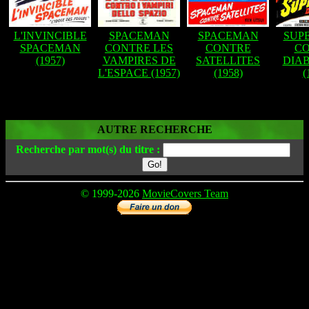
L'INVINCIBLE
SPACEMAN
SPACEMAN
SUP
SPACEMAN
CONTRE LES
CONTRE
C
(1957)
VAMPIRES DE
SATELLITES
DIA
L'ESPACE (1957)
(1958)
(
AUTRE RECHERCHE
Recherche par mot(s) du titre :
© 1999-2026
MovieCovers Team