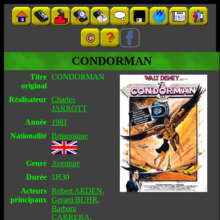
CONDORMAN
Titre
CONDORMAN
original
Réalisateur
Charles
JARROTT
Année
1981
Nationalité
Britannique
Genre
Aventure
Durée
1H30
Acteurs
Robert ARDEN
,
principaux
Gerard BUHR
,
Barbara
CARRERA
,