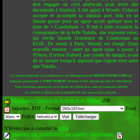
doit engager un civil américain pour livrer des
documents à Istanbul, il fait appel à Woody. Celui-ci
accepte et accomplit sa mission avec brio en se
faisant passer pour un agent secret opérant sous le
nom de « Condorman ». Il fait à cette occasion la
connaissance de la belle Natalia, une espionne russe,
qui révèle bientôt l'existence de Condorman au
KGB. De retour à Paris, Woody est chargé d'une
nouvelle mission : aider un agent russe à passer à
l'Ouest. Il refuse d'abord, par crainte du danger, avant
de se raviser lorsqu'il apprend que l'agent n'est autre
que Natalia...
Les jaquettes proposées à la visualisation et en téléchargement par
MOVIECOVERS.COM
sont
proposées gratuitement et
STRICTEMENT
destinées à n'être utilisées que dans le cadre familial
Toute utilisation commerciale ou en dehors des limites de ce cadre est totalement interdite
Les résumés et affiches sont la propriétés de leurs ayants-droits respectifs.
Télécharger l'archive de la fiche et de l'image
.ZIP
Jaquettes .PDF -
Format
Fond
Police
N'hésitez pas à consulter la
FAQ
.
Suggérer une modification par courrier électronique